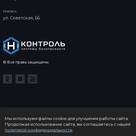
Ижевск,
ул. Советская, 66
© Все права защищены.
Копирование и использование в коммерческих целях
информации на сайте control-n.ru допускается только с
Мы используем файлы cookie для улучшения работы сайта.
письменного одобрения компании Контроль-Н. Информация о
Продолжая использование сайта, вы соглашаетесь с нашей
товарах, их цене, характеристиках и комплектации носит
политикой конфиденциальности
.
ознакомительный характер и может содержать неточности. Цены,