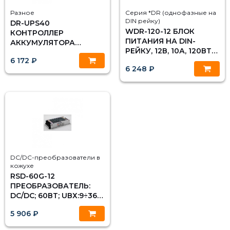
Разное
Серия *DR (однофазные на
DIN рейку)
DR-UPS40
WDR-120-12 БЛОК
КОНТРОЛЛЕР
ПИТАНИЯ НА DIN-
АККУМУЛЯТОРА
РЕЙКУ, 12В, 10А, 120ВТ
СИСТЕМЫ
6 172 ₽
MEAN WELL
БЕСПЕРЕБОЙНОГО
6 248 ₽
ПИТАНИЯ НА DIN
РЕЙКУ 24В, 40А MEAN
WELL
DC/DC-преобразователи в
кожухе
RSD-60G-12
ПРЕОБРАЗОВАТЕЛЬ:
DC/DC; 60ВТ; UВХ:9÷36В;
UВЫХ:12ВDC; IВЫХ:5А,
5 906 ₽
MEAN WELL