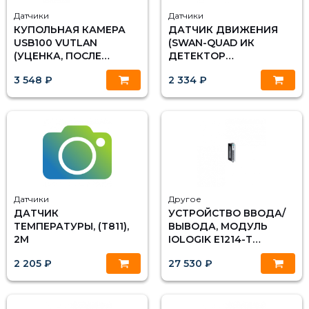
Датчики
Датчики
КУПОЛЬНАЯ КАМЕРА
ДАТЧИК ДВИЖЕНИЯ
USB100 VUTLAN
(SWAN-QUAD ИК
(УЦЕНКА, ПОСЛЕ
ДЕТЕКТОР
ТЕСТА)
КВАДРОСЕНСОР), (2М)
3 548 ₽
2 334 ₽
Датчики
Другое
ДАТЧИК
УСТРОЙСТВО ВВОДА/
ТЕМПЕРАТУРЫ, (T811),
ВЫВОДА, МОДУЛЬ
2М
IOLOGIK E1214-T
ETHERNET 6 DI, 6 РЕЛЕ,
2 205 ₽
27 530 ₽
С РАСШИРЕННЫМ
ДИАПАЗОНОМ
ТЕМПЕРАТУР, MOXA