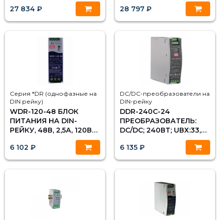
КАБЕЛЯ) MOXA
ETHERNET 4 DI, 4 AI, 4
27 834 ₽
28 797 ₽
DIO, MOXA
Серия *DR (однофазные на
DC/DC-преобразователи на
DIN рейку)
DIN-рейку
WDR-120-48 БЛОК
DDR-240C-24
ПИТАНИЯ НА DIN-
ПРЕОБРАЗОВАТЕЛЬ:
РЕЙКУ, 48В, 2,5А, 120ВТ
DC/DC; 240ВТ; UВХ:33,6-
MEAN WELL
67,2.В; UВЫХ:24ВDC;
6 102 ₽
6 135 ₽
IВЫХ:10А, MEAN WELL