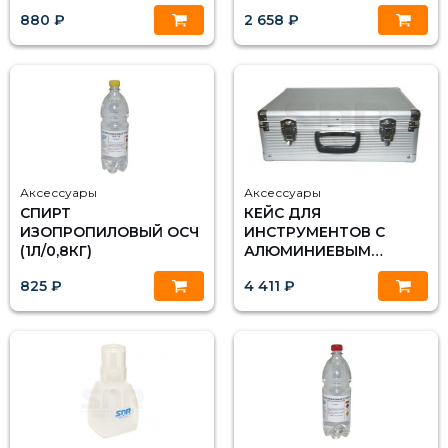
ЗАПОЛНИТЕЛЯ SNR-D-
КАРКАСОМ И
880 ₽
2 658 ₽
GEL
ПЕРЕГОРОДКОЙ
Аксессуары
Аксессуары
СПИРТ
КЕЙС ДЛЯ
ИЗОПРОПИЛОВЫЙ ОСЧ
ИНСТРУМЕНТОВ С
(1Л/0,8КГ)
АЛЮМИНИЕВЫМ
КАРКАСОМ И
825 ₽
4 411 ₽
ПЕРЕГОРОДКОЙ
(ЧЕРНЫЙ)