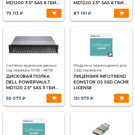
MD1200 3.5" SAS 6 ГБИТ/
MD1220 2.5" SAS 6 ГБИТ/
С
С
75 113 ₽
87 191 ₽
Системы хранения данных
Модули и переходники для
схд серверы 10TB - 48TB
СХД серверов
ДИСКОВАЯ ПОЛКА
ЛИЦЕНЗИЯ INFOTREND
DELL POWERVAULT
EONSTOR GS SSD CACHE
MD1120 2.5" SAS 3 ГБИТ/
LICENSE
С
50 073 ₽
151 979 ₽