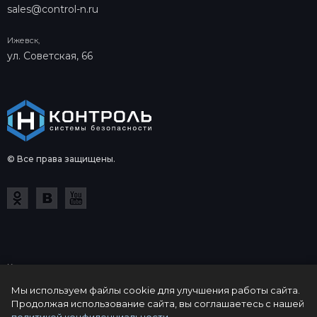
sales@control-n.ru
Ижевск,
ул. Советская, 66
© Все права защищены.
Копирование и использование в коммерческих целях
информации на сайте control-n.ru допускается только с
Мы используем файлы cookie для улучшения работы сайта.
письменного одобрения компании Контроль-Н. Информация о
Продолжая использование сайта, вы соглашаетесь с нашей
товарах, их цене, характеристиках и комплектации носит