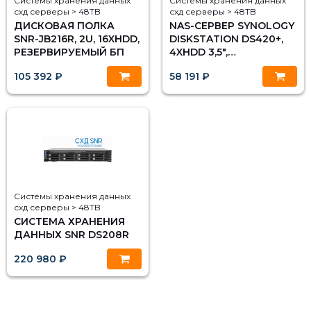
Системы хранения данных
Системы хранения данных
схд серверы > 48TB
схд серверы > 48TB
ДИСКОВАЯ ПОЛКА
NAS-СЕРВЕР SYNOLOGY
SNR-JB216R, 2U, 16XHDD,
DISKSTATION DS420+,
РЕЗЕРВИРУЕМЫЙ БП
4XHDD 3,5",
2Х1000BASE-T, БЕЗ
105 392 ₽
58 191 ₽
ДИСКОВ
Системы хранения данных
схд серверы > 48TB
СИСТЕМА ХРАНЕНИЯ
ДАННЫХ SNR DS208R
220 980 ₽