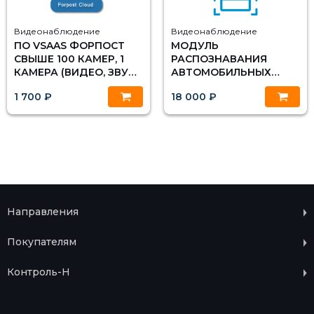
Видеонаблюдение
Видеонаблюдение
ПО VSAAS ФОРПОСТ
МОДУЛЬ
СВЫШЕ 100 КАМЕР, 1
РАСПОЗНАВАНИЯ
КАМЕРА (ВИДЕО, ЗВУК,
АВТОМОБИЛЬНЫХ
PTZ). МИНИМАЛЬНЫЙ
НОМЕРОВ MACROSCOP
1 700 ₽
18 000 ₽
ЗАКАЗ - 10 ЛИЦЕНЗИЙ.
LIGHT. ЛИЦЕНЗИЯ ДЛЯ
ОДНОГО СЕРВЕРА НА 1
IP КАМЕРУ ДЛЯ
АВТОПАРКОВОК
(LIGHT)
Направления
Покупателям
Контроль-Н