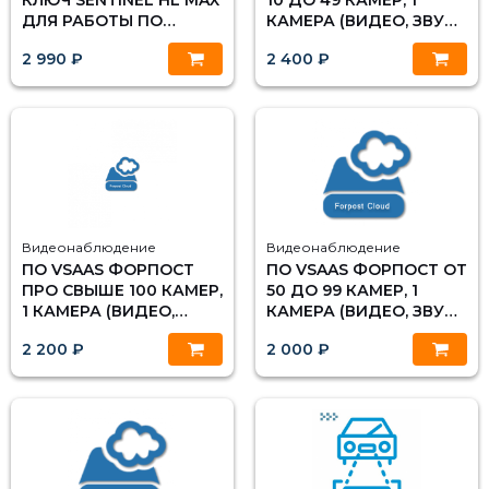
КЛЮЧ SENTINEL HL MAX
10 ДО 49 КАМЕР, 1
ДЛЯ РАБОТЫ ПО
КАМЕРА (ВИДЕО, ЗВУК,
MACROSCOP
PTZ). МИНИМАЛЬНЫЙ
2 990 ₽
2 400 ₽
ЗАКАЗ - 10 ЛИЦЕНЗИЙ.
Видеонаблюдение
Видеонаблюдение
ПО VSAAS ФОРПОСТ
ПО VSAAS ФОРПОСТ ОТ
ПРО СВЫШЕ 100 КАМЕР,
50 ДО 99 КАМЕР, 1
1 КАМЕРА (ВИДЕО,
КАМЕРА (ВИДЕО, ЗВУК,
ЗВУК, PTZ, АНАЛИТИКА,
PTZ). МИНИМАЛЬНЫЙ
2 200 ₽
2 000 ₽
PLUG AND PLAY).
ЗАКАЗ - 10 ЛИЦЕНЗИЙ.
МИНИМАЛЬНЫЙ ЗАКАЗ
- 10 ЛИЦЕНЗИЙ.