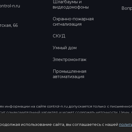
Шлагбаумы и
ntrol-n.ru
видеодомофоны
Вопр
Охранно-пожарная
сигнализация
тская, 66
СКУД
Умный дом
Электромонтаж
Промышленная
автоматизация
х информации на сайте control-n.ru допускается только с письмен
осит ознакомительный характер и может содержать неточности. Цены
Продолжая использование сайта, вы соглашаетесь с нашей
полит