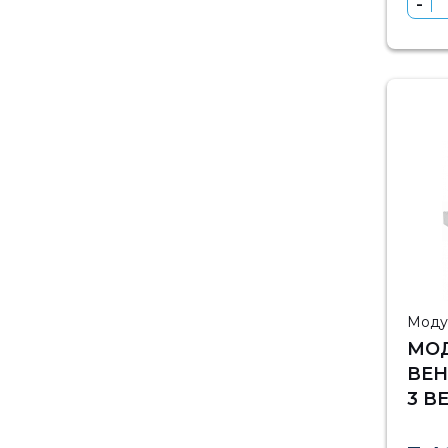
Моду
МО
ВЕН
3 В
РЕГ