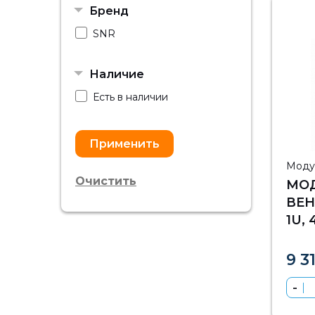
Бренд
SNR
Наличие
Есть в наличии
Моду
Очистить
МО
ВЕН
1U,
РЕГ
ГЛУ
9 3
КО
ТЕМ