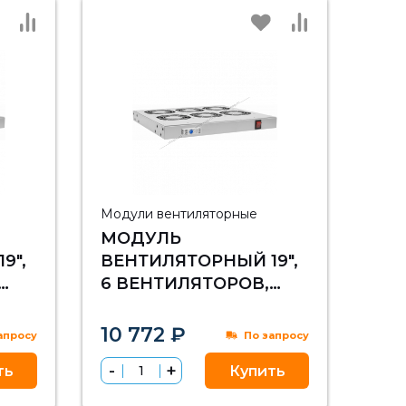
Модули вентиляторные
МОДУЛЬ
9",
ВЕНТИЛЯТОРНЫЙ 19",
6 ВЕНТИЛЯТОРОВ,
РЕГУЛИРУЕМАЯ
ММ,
ГЛУБИНА 460-830ММ,
10 772 ₽
апросу
По запросу
С ТЕРМОСТАТОМ
ть
Купить
РОМ