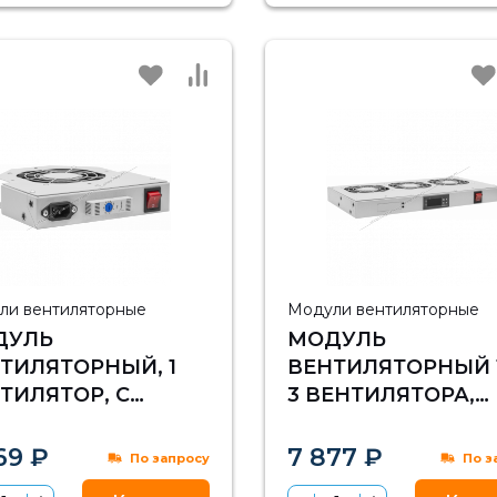
ли вентиляторные
Модули вентиляторные
ДУЛЬ
МОДУЛЬ
ТИЛЯТОРНЫЙ, 1
ВЕНТИЛЯТОРНЫЙ 1
ТИЛЯТОР, С
3 ВЕНТИЛЯТОРА,
РМОСТАТОМ
РЕГУЛИРУЕМАЯ
ГЛУБИНА 230-415М
69 ₽
7 877 ₽
По запросу
По з
ЦИФРОВЫМ