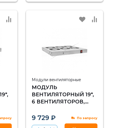
Модули вентиляторные
МОДУЛЬ
9",
ВЕНТИЛЯТОРНЫЙ 19",
6 ВЕНТИЛЯТОРОВ,
РЕГУЛИРУЕМАЯ
М, С
ГЛУБИНА 460-830ММ,
9 729 ₽
апросу
По запросу
БЕЗ