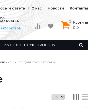
осы и ответы
О нас
Новости
Контакты
ск,
Советская, 66
0
Корзина
0 ₽
es@control-
u
ВЫПОЛНЕННЫЕ ПРОЕКТЫ
дование
Модули вентиляторные
е