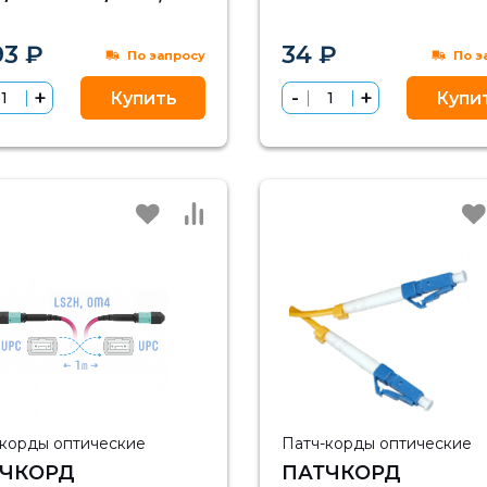
, MM (50/125 OM4),
ЕТРА
93 ₽
34 ₽
По запросу
По з
Купить
Купи
-корды оптические
Патч-корды оптические
ТЧКОРД
ПАТЧКОРД