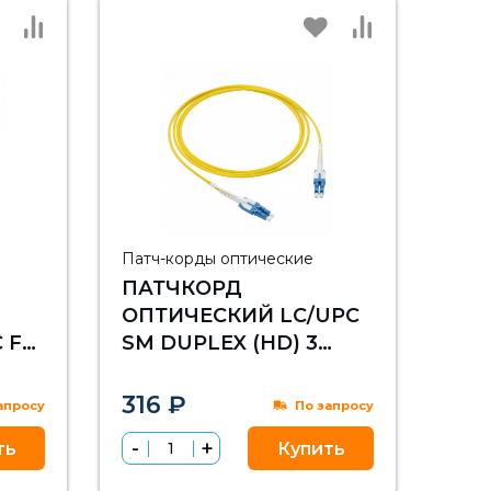
Патч-корды оптические
ПАТЧКОРД
ОПТИЧЕСКИЙ LC/UPC
 FF
SM DUPLEX (HD) 3
МЕТРА, ВОЛОКНО
ЫЙ)
G.657.A1
316 ₽
апросу
По запросу
ть
Купить