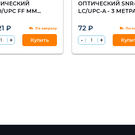
ТИЧЕСКИЙ
ОПТИЧЕСКИЙ SNR-
/UPC FF MM
LC/UPC-A - 3 МЕТР
125 OM4), 12
ОКОН, 1 МЕТРА
21 ₽
72 ₽
По запросу
По з
OSS)
Купить
Купи