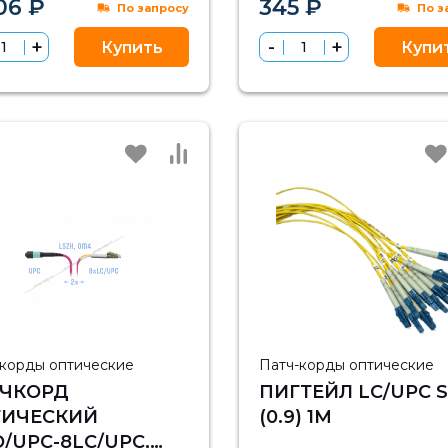
06 ₽
345 ₽
По запросу
По з
Купить
Купи
-корды оптические
Патч-корды оптические
ТЧКОРД
ПИГТЕЙЛ LC/UPC 
ТИЧЕСКИЙ
(0.9) 1M
/UPC-8LC/UPC,