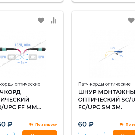
-корды оптические
Патч-корды оптические
ТЧКОРД
ШНУР МОНТАЖН
ТИЧЕСКИЙ
ОПТИЧЕСКИЙ SC/U
/UPC FF MM
FC/UPC SM 3М.
125 OM4), 8
ОКОН, 1 МЕТРА
50 ₽
60 ₽
По запросу
По з
OSS)