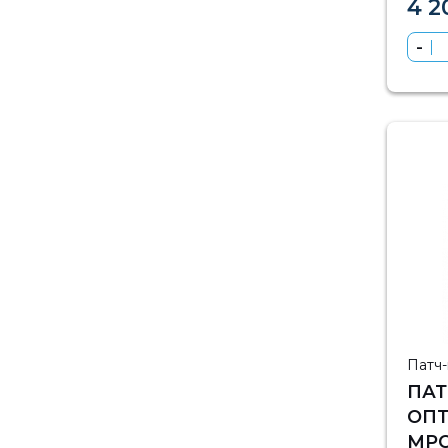
4 2
Патч
ПА
ОП
MPO