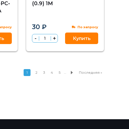
PC-
(0.9) 1M
А
30 ₽
апросу
По запросу
ть
Купить
1
2
3
4
5
…
Последняя »