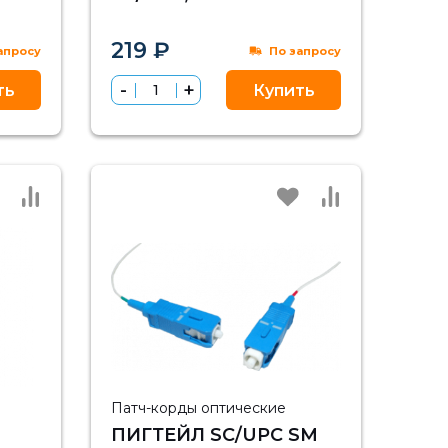
02-01, 3 МЕТРА
219 ₽
апросу
По запросу
ть
Купить
Патч-корды оптические
ПИГТЕЙЛ SC/UPC SM