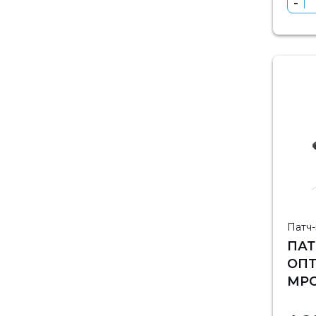
Патч
ПА
ОП
MPO
МЕТ