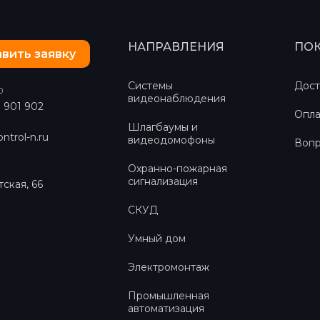
НАПРАВЛЕНИЯ
ПО
вить заявку
Системы
Дост
0
видеонаблюдения
) 901 902
Опла
Шлагбаумы и
ntrol-n.ru
видеодомофоны
Вопр
Охранно-пожарная
сигнализация
тская, 66
СКУД
Умный дом
Электромонтаж
Промышленная
автоматизация