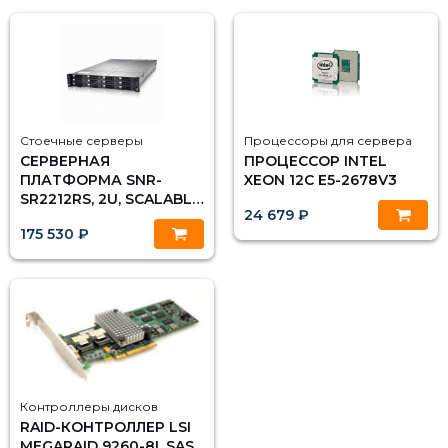
Стоечные серверы
Процессоры для сервера
СЕРВЕРНАЯ
ПРОЦЕССОР INTEL
ПЛАТФОРМА SNR-
XEON 12C E5-2678V3
SR2212RS, 2U, SCALABLE,
24 679 ₽
DDR4, 12XHDD,
175 530 ₽
РЕЗЕРВИРУЕМЫЙ БП
Контроллеры дисков
RAID-КОНТРОЛЛЕР LSI
MEGARAID 9260-8I, SAS