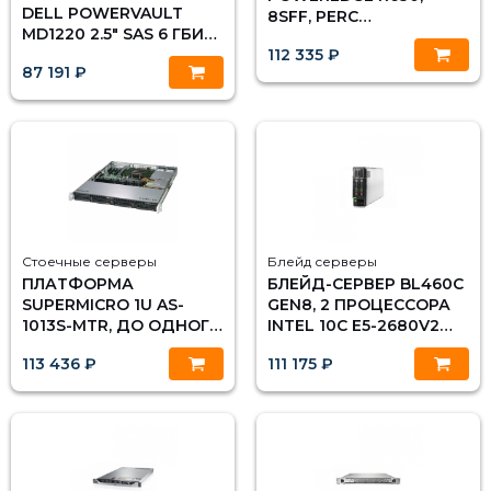
DELL POWERVAULT
8SFF, PERC
MD1220 2.5" SAS 6 ГБИТ/
H730MINI/1GB FBWC
112 335 ₽
С
87 191 ₽
Стоечные серверы
Блейд серверы
ПЛАТФОРМА
БЛЕЙД-СЕРВЕР BL460C
SUPERMICRO 1U AS-
GEN8, 2 ПРОЦЕССОРА
1013S-MTR, ДО ОДНОГО
INTEL 10C E5-2680V2
ПРОЦЕССОРА AMD
2.80GHZ, 128GB DRAM,
113 436 ₽
111 175 ₽
EPYC 7002, DDR4, 4X3.5"
P220I/512MB, 2X10GB
SATA HDD, 2X1GBASE-T
554FLB