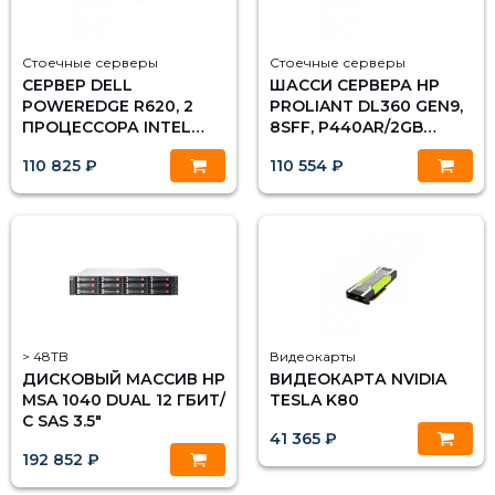
Стоечные серверы
Стоечные серверы
СЕРВЕР DELL
ШАССИ СЕРВЕРА HP
POWEREDGE R620, 2
PROLIANT DL360 GEN9,
ПРОЦЕССОРА INTEL
8SFF, P440AR/2GB
XEON 10C E5-2670V2
FBWC
110 825 ₽
110 554 ₽
2.50GHZ, 64GB DRAM
> 48TB
Видеокарты
ДИСКОВЫЙ МАССИВ HP
ВИДЕОКАРТА NVIDIA
MSA 1040 DUAL 12 ГБИТ/
TESLA K80
С SAS 3.5"
41 365 ₽
192 852 ₽