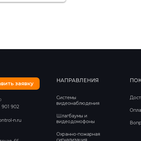
НАПРАВЛЕНИЯ
ПО
вить заявку
Системы
Дост
0
видеонаблюдения
) 901 902
Опла
Шлагбаумы и
ntrol-n.ru
видеодомофоны
Вопр
Охранно-пожарная
сигнализация