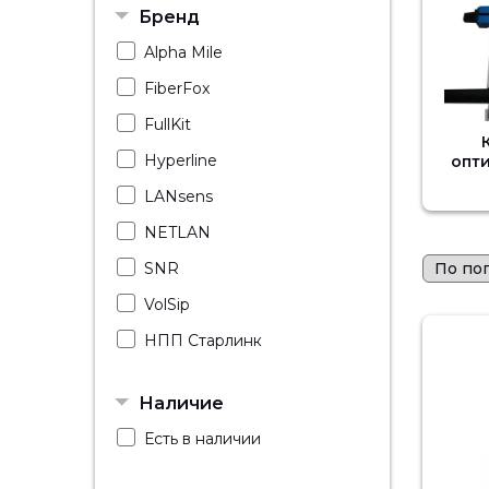
Бренд
Alpha Mile
FiberFox
FullKit
Hyperline
опт
LANsens
NETLAN
SNR
VolSip
НПП Старлинк
Наличие
Есть в наличии