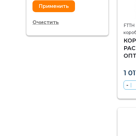
Очистить
FTTH
коро
КОР
РАС
ОПТ
FTT
1 01