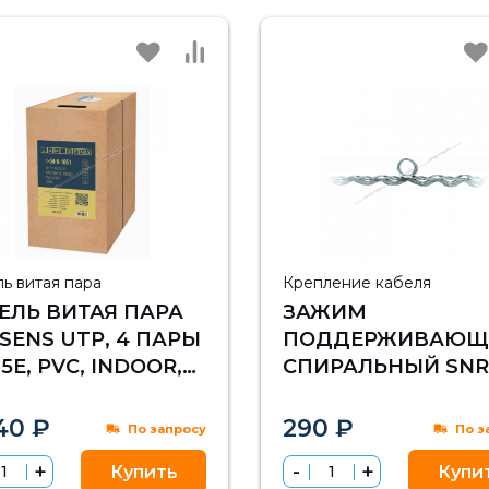
ь витая пара
Крепление кабеля
ЕЛЬ ВИТАЯ ПАРА
ЗАЖИМ
SENS UTP, 4 ПАРЫ
ПОДДЕРЖИВАЮЩ
.5E, PVC, INDOOR,
СПИРАЛЬНЫЙ SNR
М
ПСО-15-12,6/13,2П
40 ₽
290 ₽
По запросу
По з
Купить
Купи