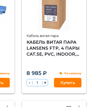
Кабель витая пара
КАБЕЛЬ ВИТАЯ ПАРА
LANSENS FTP, 4 ПАРЫ
CAT.5E, PVC, INDOOR,
MASTER, 305М
G-SC
8 985 ₽
апросу
По запросу
ть
Купить