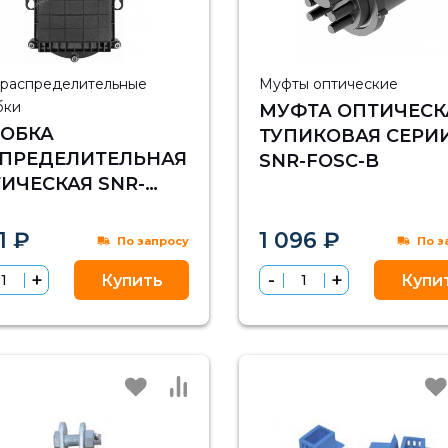
 распределительные
Муфты оптические
бки
МУФТА ОПТИЧЕСК
ОБКА
ТУПИКОВАЯ СЕРИ
ПРЕДЕЛИТЕЛЬНАЯ
SNR-FOSC-B
ИЧЕСКАЯ SNR-
H-FDB-08K
1 ₽
1 096 ₽
По запросу
По з
Купить
Купи