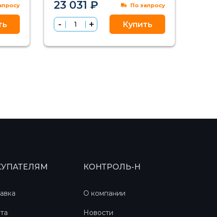
23 031 ₽
апросу
По запросу
ть
Купить
КУПАТЕЛЯМ
КОНТРОЛЬ-Н
авка
О компании
та
Новости