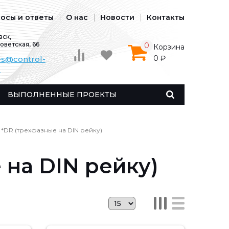
осы и ответы
О нас
Новости
Контакты
ск,
Советская, 66
0
Корзина
0 ₽
es@control-
u
ВЫПОЛНЕННЫЕ ПРОЕКТЫ
*DR (трехфазные на DIN рейку)
 на DIN рейку)