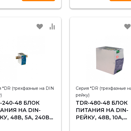
 *DR (трехфазные на DIN
Серия *DR (трехфазные н
)
рейку)
-240-48 БЛОК
TDR-480-48 БЛОК
АНИЯ НА DIN-
ПИТАНИЯ НА DIN-
КУ, 48В, 5А, 240ВТ
РЕЙКУ, 48В, 10А,
N WELL
480ВТ MEAN WELL