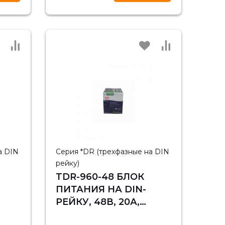
а DIN
Серия *DR (трехфазные на DIN
рейку)
TDR-960-48 БЛОК
ПИТАНИЯ НА DIN-
РЕЙКУ, 48В, 20А,
960ВТ MEAN WELL