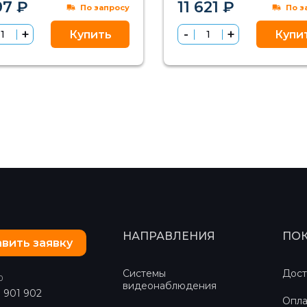
97 ₽
11 621 ₽
По запросу
По з
Купить
Купи
НАПРАВЛЕНИЯ
ПО
вить заявку
Системы
Дост
0
видеонаблюдения
) 901 902
Опла