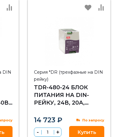
а DIN
Серия *DR (трехфазные на DIN
рейку)
TDR-480-24 БЛОК
ПИТАНИЯ НА DIN-
40ВТ
РЕЙКУ, 24В, 20А,
480ВТ MEAN WELL
14 723 ₽
апросу
По запросу
ть
Купить