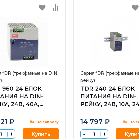
 *DR (трехфазные на DIN
Серия *DR (трехфазные н
)
рейку)
-960-24 БЛОК
TDR-240-24 БЛОК
АНИЯ НА DIN-
ПИТАНИЯ НА DIN-
КУ, 24В, 40А,
РЕЙКУ, 24В, 10А, 2
ВТ MEAN WELL
MEAN WELL
121 ₽
14 797 ₽
По запросу
По з
Купить
Купи