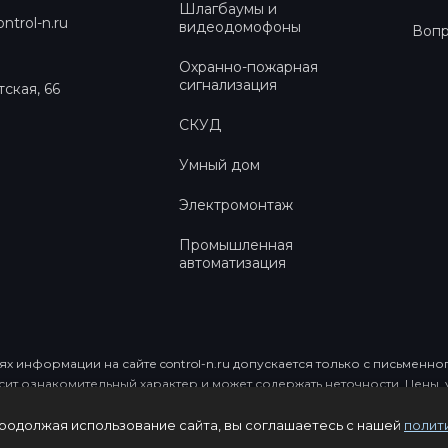
Шлагбаумы и
ntrol-n.ru
видеодомофоны
Вопр
Охранно-пожарная
сигнализация
тская, 66
СКУД
Умный дом
Электромонтаж
Промышленная
автоматизация
х информации на сайте control-n.ru допускается только с письмен
осит ознакомительный характер и может содержать неточности. Цены
Продолжая использование сайта, вы соглашаетесь с нашей
полит