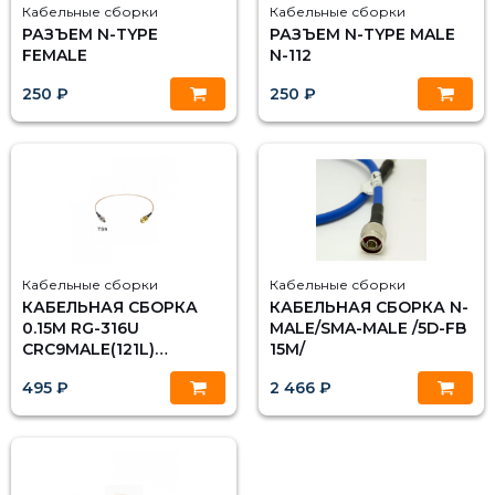
Кабельные сборки
Кабельные сборки
РАЗЪЕМ N-TYPE
РАЗЪЕМ N-TYPE MALE
FEMALE
N-112
250 ₽
250 ₽
Кабельные сборки
Кабельные сборки
КАБЕЛЬНАЯ СБОРКА
КАБЕЛЬНАЯ СБОРКА N-
0.15M RG-316U
MALE/SMA-MALE /5D-FB
CRC9MALE(121L)
15М/
SMAFEMALE С
495 ₽
2 466 ₽
ГАЙКОЙ(S-231L GGT)