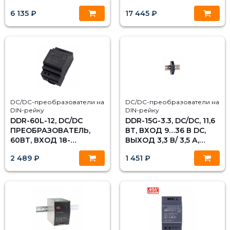
67,2.В; UВЫХ:24ВDC;
33,6.В; UВЫХ:48ВDC;
6 135 ₽
17 445 ₽
IВЫХ:10А, MEAN WELL
IВЫХ:5А, MEAN WELL
DC/DC-преобразователи на
DC/DC-преобразователи на
DIN-рейку
DIN-рейку
DDR-60L-12, DC/DC
DDR-15G-3.3, DC/DC, 11,6
ПРЕОБРАЗОВАТЕЛЬ,
ВТ, ВХОД 9…36 В DC,
60ВТ, ВХОД 18-
ВЫХОД 3,3 В/ 3,5 А,
75В,ВЫХОД 12В/5А
MEAN WELL
2 489 ₽
1 451 ₽
MEAN WELL