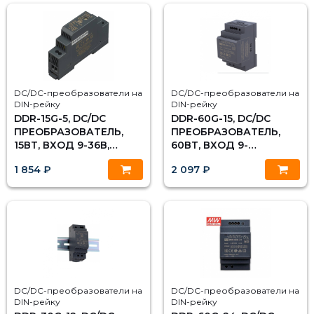
DC/DC-преобразователи на
DC/DC-преобразователи на
DIN-рейку
DIN-рейку
DDR-15G-5, DC/DC
DDR-60G-15, DC/DC
ПРЕОБРАЗОВАТЕЛЬ,
ПРЕОБРАЗОВАТЕЛЬ,
15ВТ, ВХОД 9-36В,
60ВТ, ВХОД 9-
ВЫХОД 5В/3А MEAN
36В,ВЫХОД 15В/4А
1 854 ₽
2 097 ₽
WELL
MEAN WELL
DC/DC-преобразователи на
DC/DC-преобразователи на
DIN-рейку
DIN-рейку