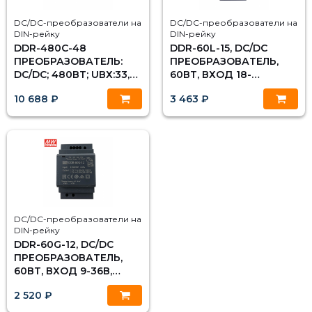
DC/DC-преобразователи на
DC/DC-преобразователи на
DIN-рейку
DIN-рейку
DDR-480C-48
DDR-60L-15, DC/DC
ПРЕОБРАЗОВАТЕЛЬ:
ПРЕОБРАЗОВАТЕЛЬ,
DC/DC; 480ВТ; UВХ:33,6-
60ВТ, ВХОД 18-
67,2В; UВЫХ:48ВDC;
75В,ВЫХОД 15В/4А
10 688 ₽
3 463 ₽
IВЫХ:10А, MEAN WELL
MEAN WELL
DC/DC-преобразователи на
DIN-рейку
DDR-60G-12, DC/DC
ПРЕОБРАЗОВАТЕЛЬ,
60ВТ, ВХОД 9-36В,
ВЫХОД 12В/5А MEAN
2 520 ₽
WELL