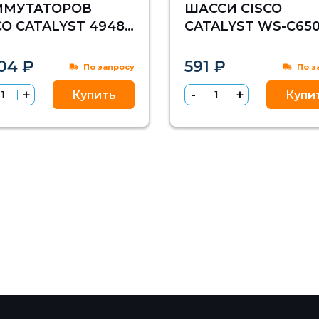
ММУТАТОРОВ
ШАССИ CISCO
CO CATALYST 4948
CATALYST WS-C650
ОЙКУ 19''
СТОЙКУ 19"
04 ₽
591 ₽
По запросу
По з
Купить
Купи