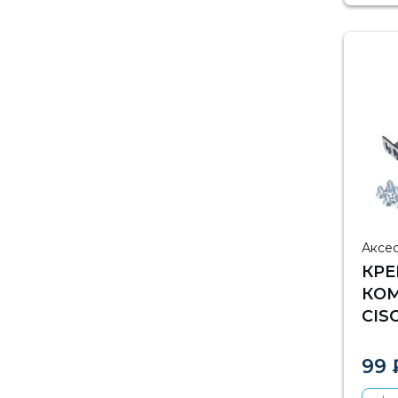
Аксе
КРЕ
КО
CIS
19''
99 