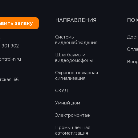
НАПРАВЛЕНИЯ
ПО
вить заявку
Системы
Дост
0
видеонаблюдения
) 901 902
Опла
Шлагбаумы и
ntrol-n.ru
видеодомофоны
Вопр
Охранно-пожарная
сигнализация
тская, 66
СКУД
Умный дом
Электромонтаж
Промышленная
автоматизация