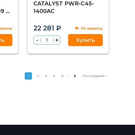
CATALYST PWR-C45-
9 В
1400AC
22 281 ₽
апросу
По запросу
ть
Купить
1
2
3
4
5
…
Последняя »