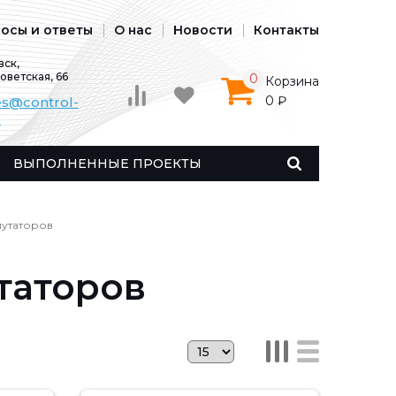
осы и ответы
О нас
Новости
Контакты
ск,
Советская, 66
0
Корзина
0 ₽
es@control-
u
ВЫПОЛНЕННЫЕ ПРОЕКТЫ
мутаторов
таторов