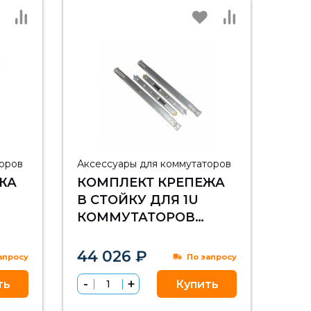
торов
Аксессуары для коммутаторов
ЖА
КОМПЛЕКТ КРЕПЕЖА
В СТОЙКУ ДЛЯ 1U
КОММУТАТОРОВ
100
ARISTA 7280, 7250QX,
7050SX/TX, 7050QX-32S
44 026 ₽
апросу
По запросу
ть
Купить