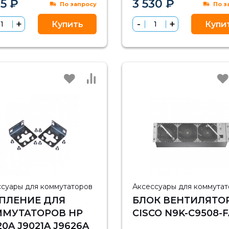
95 ₽
3 530 ₽
По запросу
По з
Купить
Купи
ссуары для коммутаторов
Аксессуары для коммута
ПЛЕНИЕ ДЛЯ
БЛОК ВЕНТИЛЯТО
МУТАТОРОВ HP
CISCO N9K-C9508-
20A J9021A J9626A