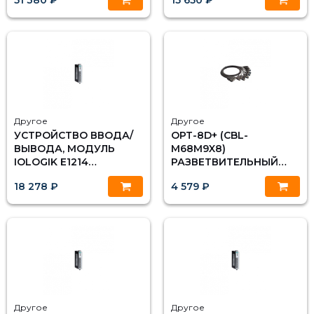
MOXA
Другое
Другое
УСТРОЙСТВО ВВОДА/
OPT-8D+ (CBL-
ВЫВОДА, МОДУЛЬ
M68M9X8)
IOLOGIK E1214
РАЗВЕТВИТЕЛЬНЫЙ
ETHERNET 6 DI, 6 РЕЛЕ,
КАБЕЛЬ ДЛЯ 8-
18 278 ₽
4 579 ₽
MOXA
ПОРТОВЫХ ПЛАТ PCI
EXPRESS, РАЗЪЕМ DB9
"ПАПА" MOXA
Другое
Другое