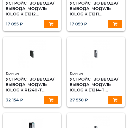
УСТРОЙСТВО ВВОДА/
УСТРОЙСТВО ВВОДА/
ВЫВОДА, МОДУЛЬ
ВЫВОДА, МОДУЛЬ
IOLOGIK E1212
IOLOGIK E1211
ETHERNET 8 DI, 8 DIO,
ETHERNET 16 DO, MOXA
17 055 ₽
17 059 ₽
MOXA
Другое
Другое
УСТРОЙСТВО ВВОДА/
УСТРОЙСТВО ВВОДА/
ВЫВОДА, МОДУЛЬ
ВЫВОДА, МОДУЛЬ
IOLOGIK R1240-T
IOLOGIK E1214-T
ETHERNET 8 AI, С
ETHERNET 6 DI, 6 РЕЛЕ,
32 154 ₽
27 530 ₽
РАСШИРЕННЫМ
С РАСШИРЕННЫМ
ДИАПАЗОНОМ
ДИАПАЗОНОМ
ТЕМПЕРАТУР, MOXA
ТЕМПЕРАТУР, MOXA