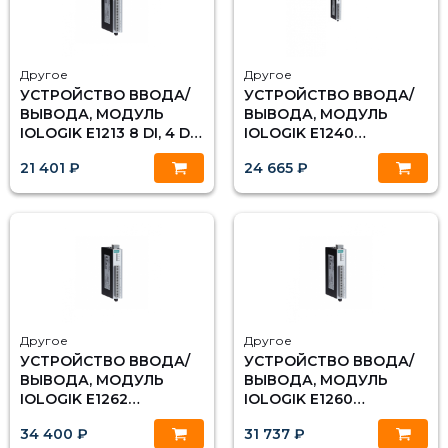
Другое
Другое
УСТРОЙСТВО ВВОДА/
УСТРОЙСТВО ВВОДА/
ВЫВОДА, МОДУЛЬ
ВЫВОДА, МОДУЛЬ
IOLOGIK E1213 8 DI, 4 DO
IOLOGIK E1240
И 4 DIO, СО
ETHERNET 8 AI, MOXA
21 401 ₽
24 665 ₽
СТАНДАРТНЫМ
ДИАПАЗОНОМ
ТЕМПЕРАТУР
Другое
Другое
УСТРОЙСТВО ВВОДА/
УСТРОЙСТВО ВВОДА/
ВЫВОДА, МОДУЛЬ
ВЫВОДА, МОДУЛЬ
IOLOGIK E1262
IOLOGIK E1260
ETHERNET 8 ТЕРМОПАР
ETHERNET 6
34 400 ₽
31 737 ₽
MOXA
ТЕРМОСОПРОТИВЛЕНИ