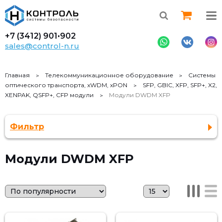
+7 (3412)
901•902
sales@control-n.ru
Главная
Телекоммуникационное оборудование
Системы
оптического транспорта, xWDM, xPON
SFP, GBIC, XFP, SFP+, X2,
XENPAK, QSFP+, CFP модули
Модули DWDM XFP
Фильтр
Модули DWDM XFP