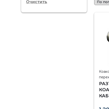
Очистить
Коак
пере
РАЗ
КО
КАБ
(10