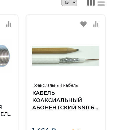
Коаксиальный кабель
КАБЕЛЬ
КОАКСИАЛЬНЫЙ
Я
АБОНЕНТСКИЙ SNR 6-
БЕЛЯ
СЕРИИ (RG6) (100М.
ЛИ
БУХТА)(ЗАПОЛНЕНИЕ
48%)