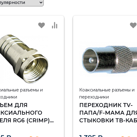
сиальные разъемы и
Коаксиальные разъемы и
ходники
переходники
ЪЕМ ДЛЯ
ПЕРЕХОДНИК ТV-
АКСИАЛЬНОГО
ПАПА/F-МАМА ДЛ
ЕЛЯ RG6 (CRIMP)
СТЫКОВКИ ТВ-КА
0ШТ)
С ТВ РОЗЕТКОЙ И
ТЕЛЕВИЗОРОМ