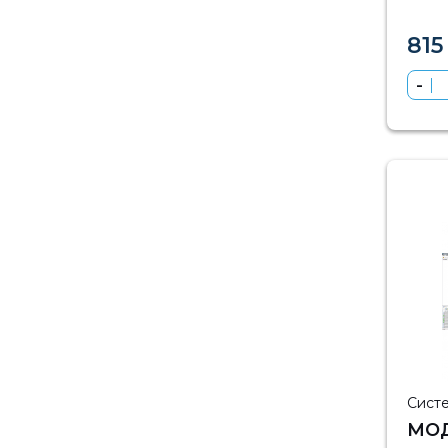
ОТ
815
Сист
МО