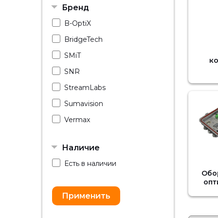
Бренд
B-OptiX
BridgeTech
SMiT
к
SNR
StreamLabs
Sumavision
Vermax
Наличие
Есть в наличии
Обо
опт