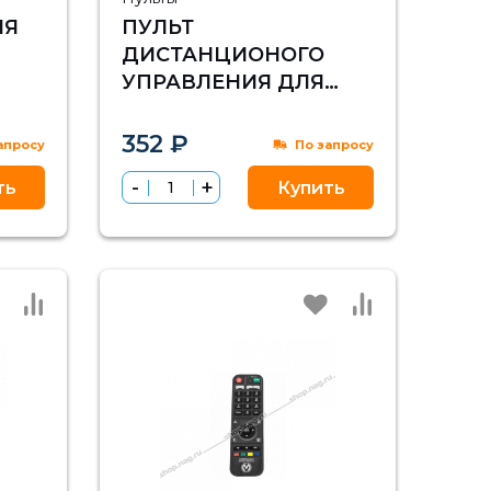
ЛЯ
ПУЛЬТ
ДИСТАНЦИОНОГО
УПРАВЛЕНИЯ ДЛЯ
IPTV ПРИСТАВОК
VERMAX SLIM
352 ₽
апросу
По запросу
ть
Купить