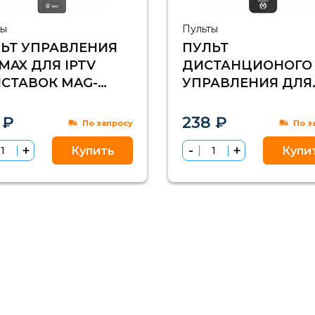
ты
Пульты
ЬТ УПРАВЛЕНИЯ
ПУЛЬТ
MAX ДЛЯ IPTV
ДИСТАНЦИОНОГО
СТАВОК MAG-
УПРАВЛЕНИЯ ДЛЯ
/254
IPTV ПРИСТАВОК
VERMAX СЕМЕЙСТ
 ₽
238 ₽
По запросу
По з
UHD
Купить
Купи