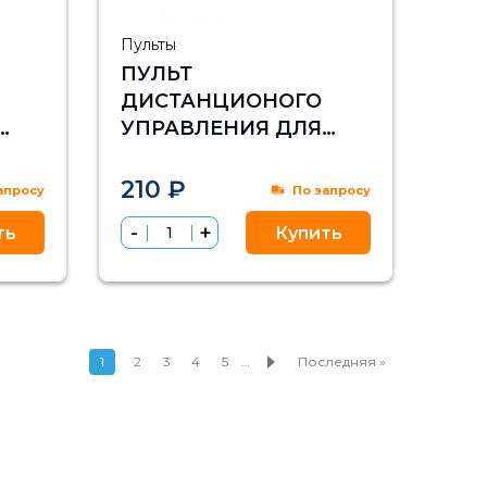
Пульты
ПУЛЬТ
ДИСТАНЦИОНОГО
УПРАВЛЕНИЯ ДЛЯ
IPTV ПРИСТАВОК
ВА
VERMAX UHD200 И
210 ₽
апросу
По запросу
HD100
ть
Купить
1
2
3
4
5
…
Последняя »