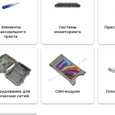
Элементы
Системы
Прис
оаксиального
мониторинга
тракта
рудование для
CAM модули
Гол
ических сетей