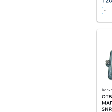
1 2
Коак
ОТВ
МА
SNR