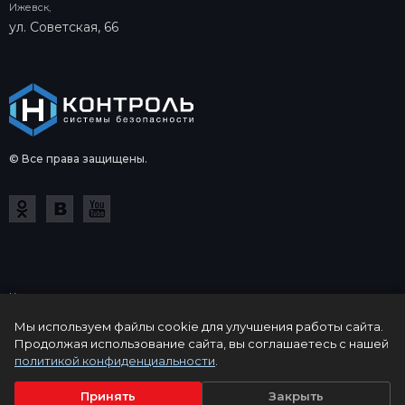
Ижевск,
ул. Советская, 66
© Все права защищены.
Копирование и использование в коммерческих целях
информации на сайте control-n.ru допускается только с
Мы используем файлы cookie для улучшения работы сайта.
письменного одобрения компании Контроль-Н. Информация о
Продолжая использование сайта, вы соглашаетесь с нашей
товарах, их цене, характеристиках и комплектации носит
политикой конфиденциальности
.
ознакомительный характер и может содержать неточности. Цены,
указанные на сайте не являются публичной офертой.
Принять
Закрыть