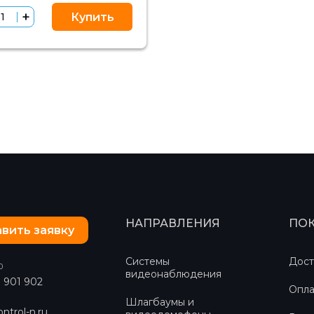
Купить
НАПРАВЛЕНИЯ
ПО
вить заявку
Системы
Дост
0
видеонаблюдения
) 901 902
Опла
Шлагбаумы и
ntrol-n.ru