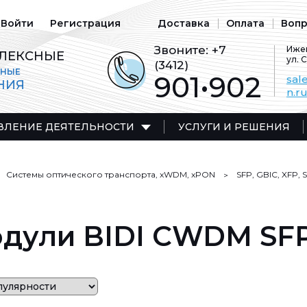
Войти
Регистрация
Доставка
Оплата
Вопр
Звоните:
+7
Ижев
ЛЕКСНЫЕ
ул. 
(3412)
ЬНЫЕ
901•902
sal
НИЯ
n.r
ВЛЕНИЕ ДЕЯТЕЛЬНОСТИ
УСЛУГИ И РЕШЕНИЯ
Системы оптического транспорта, xWDM, xPON
SFP, GBIC, XFP,
дули BIDI CWDM SF