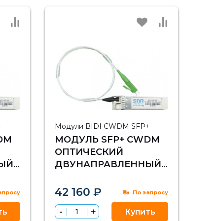
+
Модули BIDI CWDM SFP+
DM
МОДУЛЬ SFP+ CWDM
ОПТИЧЕСКИЙ
ЫЙ
ДВУНАПРАВЛЕННЫЙ
Ь ДО
(BIDI), ДАЛЬНОСТЬ ДО
М
10КМ (9DB), 1330НМ
42 160 ₽
апросу
По запросу
ть
Купить