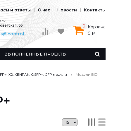
осы и ответы
О нас
Новости
Контакты
ск,
Советская, 66
0
Корзина
0 ₽
es@control-
u
ВЫПОЛНЕННЫЕ ПРОЕКТЫ
 SFP+, X2, XENPAK, QSFP+, CFP модули
Модули BIDI
P+