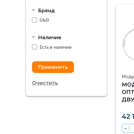
Бренд
SNR
Наличие
Есть в наличии
Моду
Очистить
МОД
ОП
ДВ
(BI
10К
42 