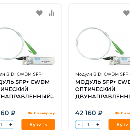
ли BIDI CWDM SFP+
Модули BIDI CWDM SFP
УЛЬ SFP+ CWDM
МОДУЛЬ SFP+ CW
ТИЧЕСКИЙ
ОПТИЧЕСКИЙ
УНАПРАВЛЕННЫЙ
ДВУНАПРАВЛЕНН
DI), ДАЛЬНОСТЬ ДО
(BIDI), ДАЛЬНОСТ
М (9DB), 1310НМ
10КМ (9DB), 1290Н
160 ₽
42 160 ₽
По запросу
По з
Купить
Купи